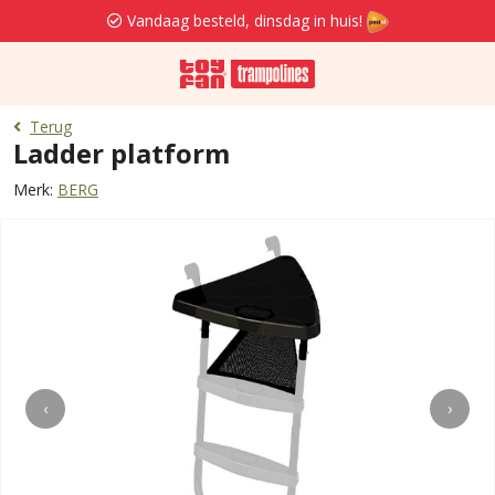
Vandaag besteld, dinsdag in huis!
Terug
Ladder platform
Merk:
BERG
‹
›