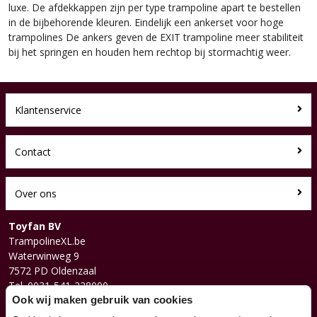
luxe. De afdekkappen zijn per type trampoline apart te bestellen
in de bijbehorende kleuren. Eindelijk een ankerset voor hoge
trampolines De ankers geven de EXIT trampoline meer stabiliteit
bij het springen en houden hem rechtop bij stormachtig weer.
Klantenservice
Contact
Over ons
Toyfan BV
TrampolineXL.be
Waterwinweg 9
7572 PD Oldenzaal
Tel. 0031-541-228000
Facebook
Ook wij maken gebruik van cookies
Instagram