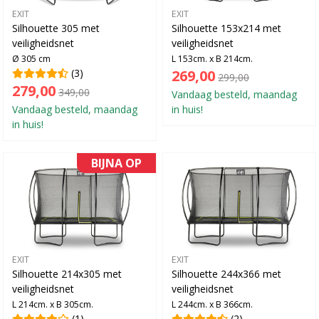
EXIT
EXIT
Silhouette 305 met
Silhouette 153x214 met
veiligheidsnet
veiligheidsnet
Ø 305 cm
L 153cm. x B 214cm.
(3)
269,00
299,00
279,00
349,00
Vandaag besteld, maandag
Vandaag besteld, maandag
in huis!
in huis!
BIJNA OP
EXIT
EXIT
Silhouette 214x305 met
Silhouette 244x366 met
veiligheidsnet
veiligheidsnet
L 214cm. x B 305cm.
L 244cm. x B 366cm.
(1)
(2)