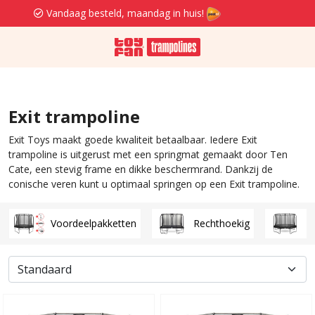
Gratis verzenden en retourneren va. 39,95
Exit trampoline
Exit Toys maakt goede kwaliteit betaalbaar. Iedere Exit
trampoline is uitgerust met een springmat gemaakt door Ten
Cate, een stevig frame en dikke beschermrand. Dankzij de
conische veren kunt u optimaal springen op een Exit trampoline.
Voordeelpakketten
Rechthoekig
R