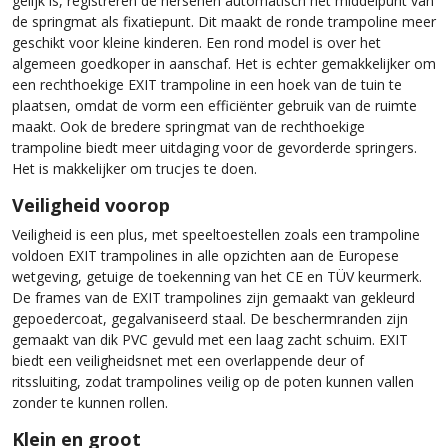
gelijk is, registreren de hersenen automatisch het middelpunt van
de springmat als fixatiepunt. Dit maakt de ronde trampoline meer
geschikt voor kleine kinderen. Een rond model is over het
algemeen goedkoper in aanschaf. Het is echter gemakkelijker om
een ​​rechthoekige EXIT trampoline in een hoek van de tuin te
plaatsen, omdat de vorm een ​​efficiënter gebruik van de ruimte
maakt. Ook de bredere springmat van de rechthoekige
trampoline biedt meer uitdaging voor de gevorderde springers.
Het is makkelijker om trucjes te doen.
Veiligheid voorop
Veiligheid is een plus, met speeltoestellen zoals een trampoline
voldoen EXIT trampolines in alle opzichten aan de Europese
wetgeving, getuige de toekenning van het CE en TÜV keurmerk.
De frames van de EXIT trampolines zijn gemaakt van gekleurd
gepoedercoat, gegalvaniseerd staal. De beschermranden zijn
gemaakt van dik PVC gevuld met een laag zacht schuim. EXIT
biedt een veiligheidsnet met een overlappende deur of
ritssluiting, zodat trampolines veilig op de poten kunnen vallen
zonder te kunnen rollen.
Klein en groot