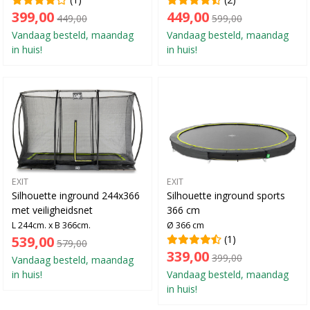
399,00
449,00
449,00
599,00
Vandaag besteld, maandag
Vandaag besteld, maandag
in huis!
in huis!
EXIT
EXIT
Silhouette inground 244x366
Silhouette inground sports
met veiligheidsnet
366 cm
L 244cm. x B 366cm.
Ø 366 cm
539,00
(1)
579,00
339,00
399,00
Vandaag besteld, maandag
in huis!
Vandaag besteld, maandag
in huis!