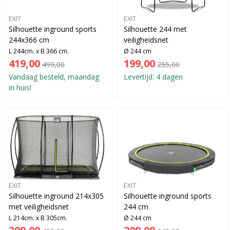
EXIT
EXIT
Silhouette inground sports
Silhouette 244 met
244x366 cm
veiligheidsnet
L 244cm. x B 366 cm.
Ø 244 cm
419,00
199,00
499,00
255,00
Vandaag besteld, maandag
Levertijd: 4 dagen
in huis!
EXIT
EXIT
Silhouette inground 214x305
Silhouette inground sports
met veiligheidsnet
244 cm
L 214cm. x B 305cm.
Ø 244 cm