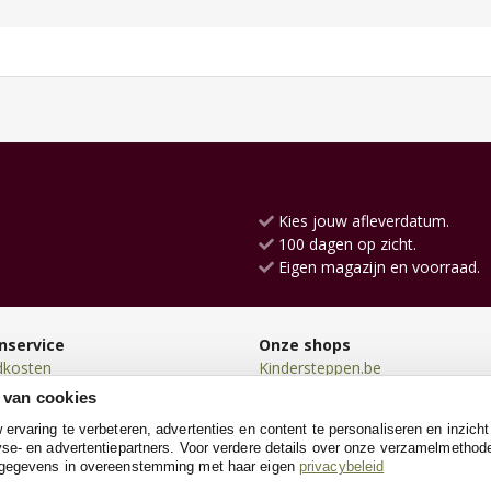
Kies jouw afleverdatum.
100 dagen op zicht.
Eigen magazijn en voorraad.
nservice
Onze shops
dkosten
Kindersteppen.be
en
Go-cartshop.be
 van cookies
en
Loopfiets.be
rvaring te verbeteren, advertenties en content te personaliseren en inzicht
n
Poppenwagen.be
se- en advertentiepartners. Voor verdere details over onze verzamelmethod
neren
Racebaanshop.be
 gegevens in overeenstemming met haar eigen
privacybeleid
e
SpeeltentXL.be