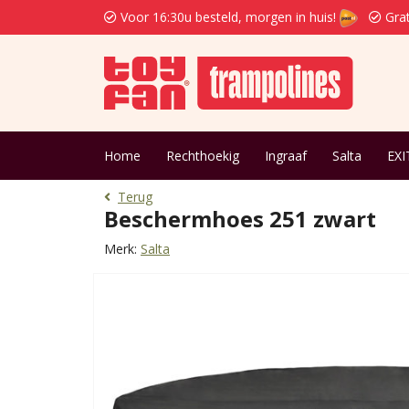
Voor 16:30u besteld, morgen in huis!
Grat
Home
Rechthoekig
Ingraaf
Salta
EXI
Terug
Beschermhoes 251 zwart
Merk:
Salta