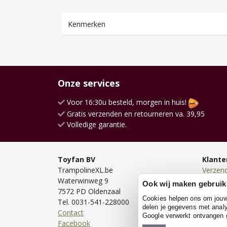
Kenmerken
Onze services
Voor 16:30u besteld, morgen in huis!
Gratis verzenden en retourneren va. 39,95
Volledige garantie.
Toyfan BV
Klante
TrampolineXL.be
Verzen
Waterwinweg 9
Bezorg
Ook wij maken gebruik
7572 PD Oldenzaal
Bestell
Cookies helpen ons om jouw e
Tel. 0031-541-228000
Betale
delen je gegevens met analy
Contact
Retour
Google verwerkt ontvangen
Facebook
Garanti