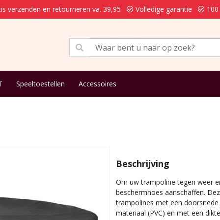
is verzenden en retourneren va. 39,95
Volledige garantie
100 
T
Speeltoestellen
Accessoires
Beschrijving
Om uw trampoline tegen weer en
beschermhoes aanschaffen. Deze
trampolines met een doorsnede
materiaal (PVC) en met een dikte