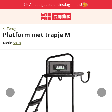
Vandaag besteld, dinsdag in huis!
Terug
Platform met trapje M
Merk:
Salta
‹
›